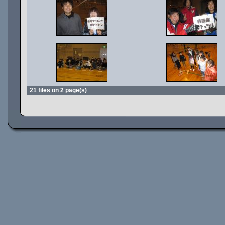
21 files on 2 page(s)